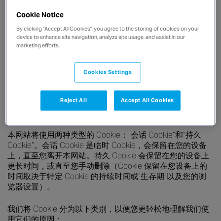
某些 Cookie 可能会处理您的个人数据（例如 IP 地址和其他
Cookie Notice
在线标识符）。有关您的个人数据处理方式以及您在此方面
的权利的更多详情，请参阅安达的隐私声明。
By clicking “Accept All Cookies”, you agree to the storing of cookies on your
device to enhance site navigation, analyze site usage, and assist in our
marketing efforts.
其他 Cookie 用于编制匿名汇总统计数据，以便我们了解用
户如何使用我们的网站，并帮助我们改进网站结构和内容。
我们无法通过这些信息识别您的个人身份，但这些 Cookie
Cookies Settings
适用相同的原则。
Reject All
Accept All Cookies
本网站使用的 Cookie 类别：
本网站将使用两种类型的 Cookie：“会话 Cookie”和“持久
Cookie”。会话 Cookie 是临时 Cookie，会保留在您的设备
上，直至您离开本网站。持久 Cookie 会保留在您的设备上
更长时间，或直至您手动删除（Cookie 保留在您设备上的
时间取决于特定 Cookie 的持续时间或“生存期”以及您的浏
览器设置）。
我们将 Cookie 分为以下类别，以便您更轻松地理解我们使
用它们的原因：