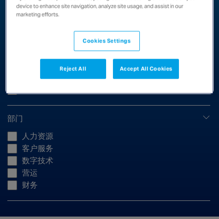
进阶筛选
device to enhance site navigation, analyze site usage, and assist in our
marketing efforts.
工作时数
Cookies Settings
40
Reject All
Accept All Cookies
公司
Chubb
部门
人力资源
客户服务
数字技术
营运
财务