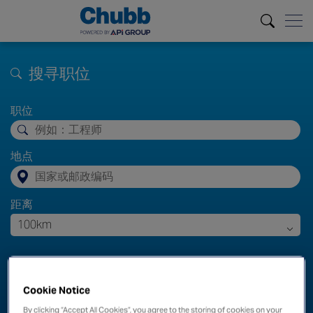
搜寻职位
职位
地点
距离
100km
搜索
清除筛选条件
Cookie Notice
By clicking “Accept All Cookies”, you agree to the storing of cookies on your