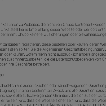
nks führen zu Websites, die nicht von Chubb kontrolliert werden.
r Links stellt keine Empfehlung dieser Website oder der dort ent
rnimmt Chubb keinerlei Zusicherungen oder Gewährleistungen hi
ttanbietern registrieren, diese bestellen oder kaufen, deren Web
diesen Fällen sollten Sie die Allgemeinen Geschäftsbedingungen, 
llen oder kaufen. Sofern hierin nicht ausdrücklich anders angeg
nehmen zusammenzuarbeiten, die die Datenschutzbedenken von Chub
oder ihre Geschäfte betreiben.
gen
ücklich alle ausdrücklichen oder stillschweigenden Garantien jeg
 Eignung für einen bestimmten Zweck und alle Garantien, dass die 
sind, sowie alle stillschweigenden Garantien, die sich aus der 
frei sein wird; dass die Website sicher sein wird; dass die Websi
IONEN AUF DER WEBSITE VOLLSTÄNDIG, GENAU ODER AKTUELL S