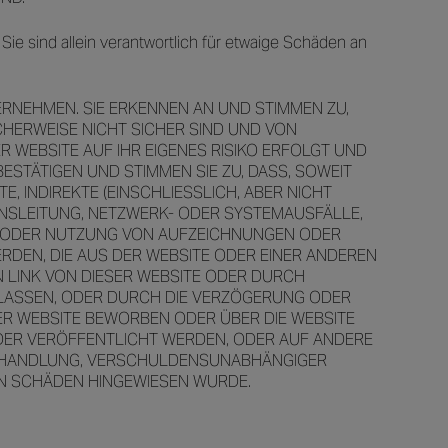
ie sind allein verantwortlich für etwaige Schäden an
ERNEHMEN. SIE ERKENNEN AN UND STIMMEN ZU,
CHERWEISE NICHT SICHER SIND UND VON
 WEBSITE AUF IHR EIGENES RISIKO ERFOLGT UND
ESTÄTIGEN UND STIMMEN SIE ZU, DASS, SOWEIT
, INDIREKTE (EINSCHLIESSLICH, ABER NICHT
NSLEITUNG, NETZWERK- ODER SYSTEMAUSFÄLLE,
T ODER NUTZUNG VON AUFZEICHNUNGEN ODER
ERDEN, DIE AUS DER WEBSITE ODER EINER ANDEREN
N LINK VON DIESER WEBSITE ODER DURCH
RLASSEN, ODER DURCH DIE VERZÖGERUNG ODER
ER WEBSITE BEWORBEN ODER ÜBER DIE WEBSITE
ODER VERÖFFENTLICHT WERDEN, ODER AUF ANDERE
R HANDLUNG, VERSCHULDENSUNABHÄNGIGER
ON SCHÄDEN HINGEWIESEN WURDE.