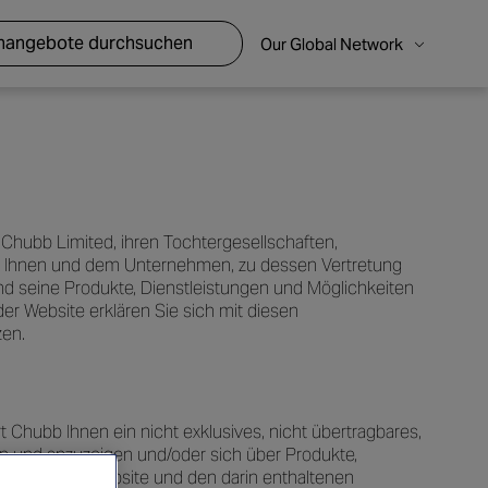
enangebote durchsuchen
Our Global Network
 Chubb Limited, ihren Tochtergesellschaften,
 Ihnen und dem Unternehmen, zu dessen Vertretung
und seine Produkte, Dienstleistungen und Möglichkeiten
er Website erklären Sie sich mit diesen
zen.
 Chubb Ihnen ein nicht exklusives, nicht übertragbares,
en und anzuzeigen und/oder sich über Produkte,
tums an der Website und den darin enthaltenen