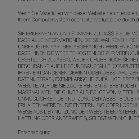
Wenn Sie Materialien von dieser Website herunterladen,
Ihrem Computersystem oder Datenverluste, die durch da
SIE ERKENNEN AN UND STIMMEN ZU, DASS SIE DIE 
DASS ALLE INFORMATIONEN, DIE SIE WÄHREND IHR
UNBEFUGTEN PARTEIEN ABGEFANGEN WERDEN KÖNNEN
DASS IHNEN DIE WEBSITE KOSTENLOS ZUR VERFÜGUN
GESETZLICH ZULÄSSIG, WEDER CHUBB NOCH SEINE LI
BESCHRÄNKT AUF LEISTUNGSAUSFÄLLE, COMPUTERV
IHREN ENTGANGENEN GEWINN ODER DIEBSTAHL, ZE
DATEN), STRAF-, EXEMPLARISCHE, ZUFÄLLIGE, SPE
WEBSITE, AUF DIE SIE ZUGREIFEN, ENTSTEHEN ODE
MASSNAHMEN, DIE CHUBB ALS FOLGE VON MITTEIL
UNMÖGLICHKEIT DER NUTZUNG DER WEBSITE ODER F
ERHALTEN WERDEN, DIE ENTFERNUNG ODER LÖSCHUN
WEISE AUS DER NUTZUNG DER WEBSITE ENTSTEHE
HAFTUNG ODER ANDERWEITIG, SELBST WENN CHUBB 
Entschädigung