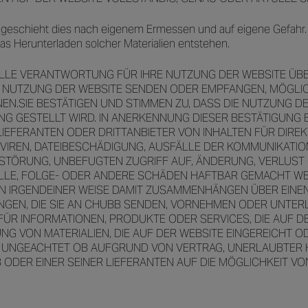
 geschieht dies nach eigenem Ermessen und auf eigene Gefahr. S
s Herunterladen solcher Materialien entstehen.
VOLLE VERANTWORTUNG FÜR IHRE NUTZUNG DER WEBSITE ÜB
ER NUTZUNG DER WEBSITE SENDEN ODER EMPFANGEN, MÖGLI
.SIE BESTÄTIGEN UND STIMMEN ZU, DASS DIE NUTZUNG DER
G GESTELLT WIRD. IN ANERKENNUNG DIESER BESTÄTIGUNG B
EFERANTEN ODER DRITTANBIETER VON INHALTEN FÜR DIREKTE
IREN, DATEIBESCHÄDIGUNG, AUSFÄLLE DER KOMMUNIKATIO
RSTÖRUNG, UNBEFUGTEN ZUGRIFF AUF, ÄNDERUNG, VERLUS
ZIELLE, FOLGE- ODER ANDERE SCHÄDEN HAFTBAR GEMACHT W
R IN IRGENDEINER WEISE DAMIT ZUSAMMENHÄNGEN ÜBER EINE
UNGEN, DIE SIE AN CHUBB SENDEN, VORNEHMEN ODER UNTE
ÜR INFORMATIONEN, PRODUKTE ODER SERVICES, DIE AUF D
G VON MATERIALIEN, DIE AUF DER WEBSITE EINGEREICHT 
N, UNGEACHTET OB AUFGRUND VON VERTRAG, UNERLAUBTE
ODER EINER SEINER LIEFERANTEN AUF DIE MÖGLICHKEIT V