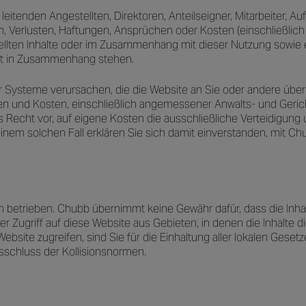
itenden Angestellten, Direktoren, Anteilseigner, Mitarbeiter, Auf
Verlusten, Haftungen, Ansprüchen oder Kosten (einschließlich An
stellten Inhalte oder im Zusammenhang mit dieser Nutzung sowi
it in Zusammenhang stehen.
Systeme verursachen, die die Website an Sie oder andere übertr
den und Kosten, einschließlich angemessener Anwalts- und Geric
das Recht vor, auf eigene Kosten die ausschließliche Verteidigun
einem solchen Fall erklären Sie sich damit einverstanden, mit Ch
 betrieben. Chubb übernimmt keine Gewähr dafür, dass die Inhal
r Zugriff auf diese Website aus Gebieten, in denen die Inhalte die
bsite zugreifen, sind Sie für die Einhaltung aller lokalen Gesetz
sschluss der Kollisionsnormen.