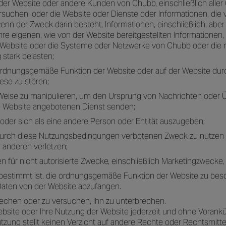
r Website oder andere Kunden von Chubb, einschließlich aller Ch
rsuchen, oder die Website oder Dienste oder Informationen, die
nn der Zweck darin besteht, Informationen, einschließlich, aber
hre eigenen, wie von der Website bereitgestellten Informationen,
der Website oder die Systeme oder Netzwerke von Chubb oder d
stark belasten;
ordnungsgemäße Funktion der Website oder auf der Website dur
ese zu stören;
eise zu manipulieren, um den Ursprung von Nachrichten oder Üb
ie Website angebotenen Dienst senden;
oder sich als eine andere Person oder Entität auszugeben;
 durch diese Nutzungsbedingungen verbotenen Zweck zu nutzen od
 anderen verletzen;
en für nicht autorisierte Zwecke, einschließlich Marketingzwecke
 bestimmt ist, die ordnungsgemäße Funktion der Website zu bes
aten von der Website abzufangen.
rechen oder zu versuchen, ihn zu unterbrechen.
e Website oder Ihre Nutzung der Website jederzeit und ohne Vo
tzung stellt keinen Verzicht auf andere Rechte oder Rechtsmittel 