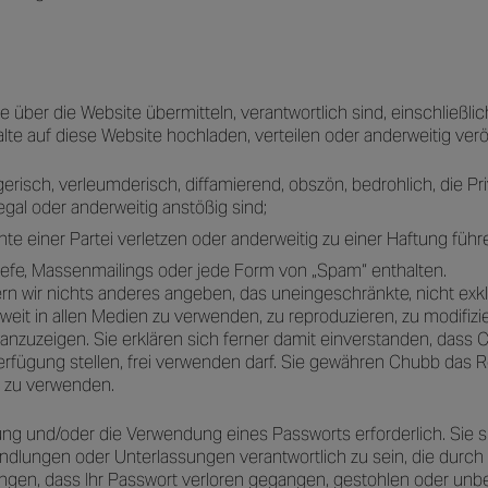
ie über die Website übermitteln, verantwortlich sind, einschließ
alte auf diese Website hochladen, verteilen oder anderweitig veröf
ügerisch, verleumderisch, diffamierend, obszön, bedrohlich, die P
egal oder anderweitig anstößig sind;
chte einer Partei verletzen oder anderweitig zu einer Haftung fü
iefe, Massenmailings oder jede Form von „Spam“ enthalten.
n wir nichts anderes angeben, das uneingeschränkte, nicht exklu
ltweit in allen Medien zu verwenden, zu reproduzieren, zu modifiz
 anzuzeigen. Sie erklären sich ferner damit einverstanden, dass
rfügung stellen, frei verwenden darf. Sie gewähren Chubb das
 zu verwenden.
rung und/oder die Verwendung eines Passworts erforderlich. Sie s
andlungen oder Unterlassungen verantwortlich zu sein, die durch
gen, dass Ihr Passwort verloren gegangen, gestohlen oder unb