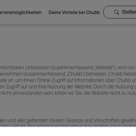
Stell
rrieremöglichkeiten
Deine Vorteile bei Chubb
erreichbaren Unterseiten (zusammenfassend „Website“), wird von
rnehmen (zusammenfassend „Chubb“) betrieben. Chubb bietet
ebsite an, um Ihnen Online-Zugriff auf Informationen über Chubb 
 Zugriff auf und Ihre Nutzung der Website. Durch die Nutzung d
cht einverstanden sein, bitten wir Sie, die Website nicht zu nut
en und aller geltenden lokalen Gesetze und Vorschriften gewährt
ite und die dazugehörigen Materialien zuzugreifen, sie zu nutz
rmieren. Diese Genehmigung stellt keine Übertragung des Eigen