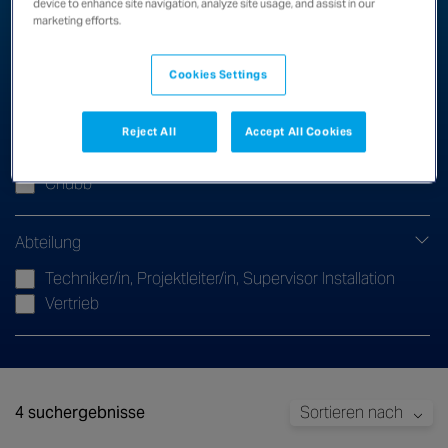
Erweiterte Filter
device to enhance site navigation, analyze site usage, and assist in our
marketing efforts.
Arbeitszeiten
Cookies Settings
40
Reject All
Accept All Cookies
Unternehmen
Chubb
Abteilung
Techniker/in, Projektleiter/in, Supervisor Installation
Vertrieb
4 suchergebnisse
Sortieren nach