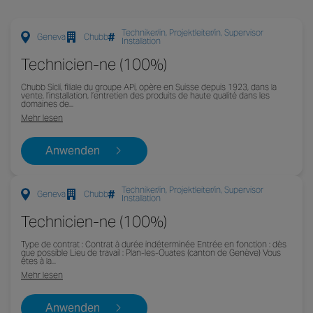
Techniker/in, Projektleiter/in, Supervisor
Geneva
Chubb
Installation
Technicien-ne (100%)
Chubb Sicli, filiale du groupe APi, opère en Suisse depuis 1923, dans la
vente, l’installation, l’entretien des produits de haute qualité dans les
domaines de...
Mehr lesen
Anwenden
Techniker/in, Projektleiter/in, Supervisor
Geneva
Chubb
Installation
Technicien-ne (100%)
Type de contrat : Contrat à durée indéterminée Entrée en fonction : dès
que possible Lieu de travail : Plan-les-Ouates (canton de Genève) Vous
êtes à la...
Mehr lesen
Anwenden