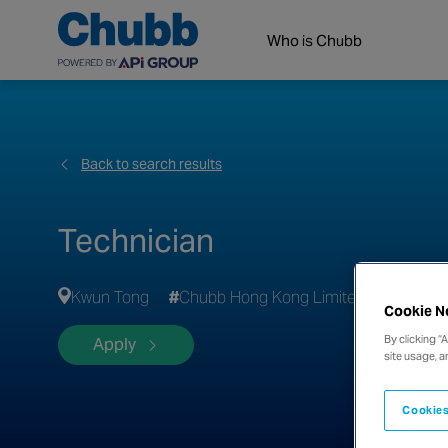
Who is Chubb
Back to search results
Technician
Kwun Tong
Chubb Hong Kong Limited
Cookie N
By clicking “
Apply
site usage, a
Cookies