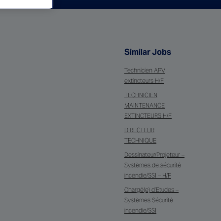
Similar Jobs
Technicien APV
extincteurs H/F
TECHNICIEN
MAINTENANCE
EXTINCTEURS H/F
DIRECTEUR
TECHNIQUE
Dessinateur/Projeteur –
Systèmes de sécurité
incendie/SSI – H/F
Chargé(e) d’Etudes –
Systèmes Sécurité
incendie/SSI