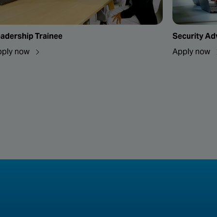
adership Trainee
Security Ad
pply now
Apply now