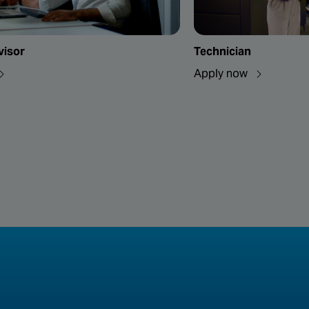
visor
Technician
Apply now