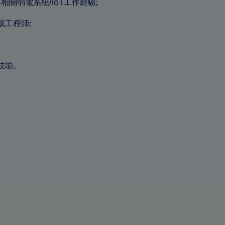
關弱電系統/IoT工作經驗;
工程師;
技能。
。