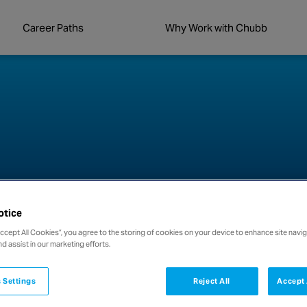
Career Paths
Why Work with Chubb
otice
Accept All Cookies”, you agree to the storing of cookies on your device to enhance site navig
nd assist in our marketing efforts.
 Settings
Reject All
Accept 