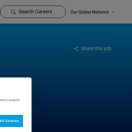
Search Careers
Our Global Network
Share this job
ation, analyze
All Cookies